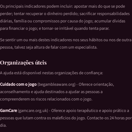
Os principais indicadores podem incluir: apostar mais do que se pode
perder; tentar recuperar o dinheiro perdido; sacrificar responsabilidades
diárias, família ou compromissos por causa do jogo; acumular dívidas
para financiar o jogo; e tornar-se irritável quando tenta parar.
Se sentir um ou mais destes indicadores nos seus hábitos ou nos de outra
pessoa, talvez seja altura de falar com um especialista.
Organizações úteis
A ajuda está disponível nestas organizações de confiança:
Cuidado com o jogo
(begambleaware.org) - Oferece orientação,
aconselhamento e ajuda destinados a ajudar as pessoas a
compreenderem os riscos relacionados com o jogo.
GamCare
(gamcare.org.uk) - Oferece apoio terapêutico e apoio prático a
pessoas que lutam contra os malefícios do jogo. Contacte-os 24 horas por
dia.