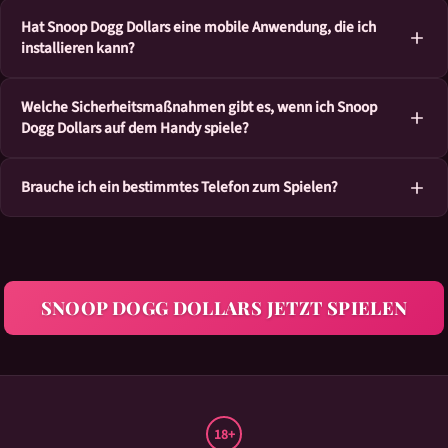
Hat Snoop Dogg Dollars eine mobile Anwendung, die ich
installieren kann?
Nein, es gibt keine offizielle Snoop Dogg Dollars-App zum
Welche Sicherheitsmaßnahmen gibt es, wenn ich Snoop
Herunterladen. Das Spiel wird über Online-Casino-Plattformen
Dogg Dollars auf dem Handy spiele?
gespielt. Sie können eine Verknüpfung auf dem Startbildschirm für
den schnellen Zugriff erstellen, die wie eine App funktioniert.
Wenn Sie über unser Partnercasino spielen, ist Ihre Verbindung mit
Brauche ich ein bestimmtes Telefon zum Spielen?
SSL-Verschlüsselung gesichert. Das Casino arbeitet mit einer
offiziellen Glücksspiellizenz. Bleiben Sie sicher, indem Sie niemals
Auf jeden Fall. Snoop Dogg Dollars ist so konzipiert, dass es auf
inoffizielle APK-Dateien herunterladen.
jedem Gerät mit einem Webbrowser funktioniert, einschließlich
Android- und iOS-Smartphones und -Tablets. Das Spiel passt sich an
Ihre Bildschirmgröße an, um Ihnen das bestmögliche Erlebnis zu
SNOOP DOGG DOLLARS
JETZT SPIELEN
bieten.
18+