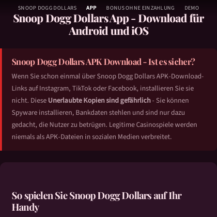
Zum
S
SNOOP DOGG DOLLARS
APP
BONUS OHNE EINZAHLUNG
DEMO
Snoop Dogg Dollars
App - Download für
Inhalt
t
Android und iOS
springen
a
r
t
Snoop Dogg Dollars
APK Download - Ist es sicher?
s
Wenn Sie schon einmal über
Snoop Dogg Dollars
APK-Download-
e
Links auf Instagram, TikTok oder Facebook, installieren Sie sie
i
nicht. Diese
Unerlaubte Kopien sind gefährlich
- Sie können
t
Spyware installieren, Bankdaten stehlen und sind nur dazu
e
gedacht, die Nutzer zu betrügen. Legitime Casinospiele werden
S
niemals als APK-Dateien in sozialen Medien verbreitet.
n
o
o
p
D
So spielen Sie
Snoop Dogg Dollars
auf Ihr
o
Handy
g