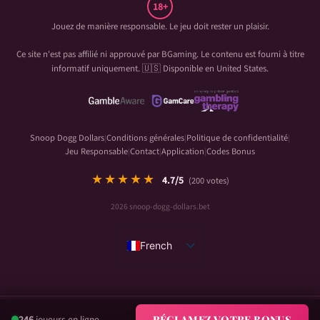
18+
Jouez de manière responsable. Le jeu doit rester un plaisir.
Ce site n'est pas affilié ni approuvé par
BGaming
. Le contenu est fourni à titre
informatif uniquement. 🇺🇸 Disponible en United States.
Snoop Dogg Dollars
Conditions générales
Politique de confidentialité
|
|
|
Jeu Responsable
Contact
Application
Codes Bonus
|
|
|
★★★★★
4.7
/5
(
200
votes)
2026 snoop-dogg-dollars.bet
French
English
Spanish
German
RÉCLAMEZ VOTRE BONUS
246
joueurs en ligne