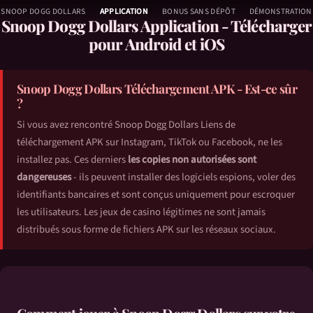
Skip
A
SNOOP DOGG DOLLARS
APPLICATION
BONUS SANS DÉPÔT
DÉMONSTRATION
Snoop Dogg Dollars
Application - Télécharger
to
c
pour Android et iOS
content
c
u
e
Snoop Dogg Dollars
Téléchargement APK - Est-ce sûr
i
?
l
Si vous avez rencontré
Snoop Dogg Dollars
Liens de
S
téléchargement APK sur Instagram, TikTok ou Facebook, ne les
n
installez pas. Ces derniers
les copies non autorisées sont
o
dangereuses
- ils peuvent installer des logiciels espions, voler des
o
identifiants bancaires et sont conçus uniquement pour escroquer
p
les utilisateurs. Les jeux de casino légitimes ne sont jamais
D
distribués sous forme de fichiers APK sur les réseaux sociaux.
o
g
g
D
o