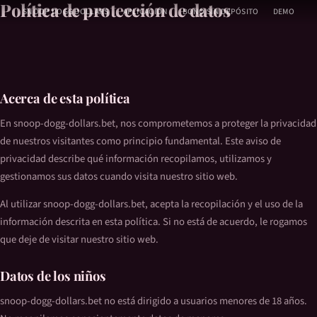
Política de protección de datos
Ir
SNOOP DOGG DOLLARS
APLICACIÓN
BONO SIN DEPÓSITO
DEMO
al
contenido
Acerca de esta política
En snoop-dogg-dollars.bet, nos comprometemos a proteger la privacidad
de nuestros visitantes como principio fundamental. Este aviso de
privacidad describe qué información recopilamos, utilizamos y
gestionamos sus datos cuando visita nuestro sitio web.
Al utilizar snoop-dogg-dollars.bet, acepta la recopilación y el uso de la
información descrita en esta política. Si no está de acuerdo, le rogamos
que deje de visitar nuestro sitio web.
Datos de los niños
snoop-dogg-dollars.bet no está dirigido a usuarios menores de 18 años.