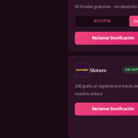
S
50 tiradas gratuitas - sin depósito
n
o
C
BLITZ50
o
p
Reclamar Bonificación
D
o
g
g
Slotoro
SIN DE
D
o
10€ gratis al registrarse a través d
l
nuestro enlace
l
a
Reclamar Bonificación
r
s
y
B