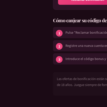
Cómo canjear su código de
Pulse "Reclamar bonificación
Registre una nueva cuenta en
Introduce el código bonus y t
Las ofertas de bonificación están 
de 18 años. Juegue siempre de for