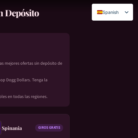
n Depósito
Spanish
English
French
German
Italian
Portuguese
as mejores ofertas sin depósito de
Polish
op Dogg Dollars
. Tenga la
Czech
les en todas las regiones.
Spinania
GIROS GRATIS