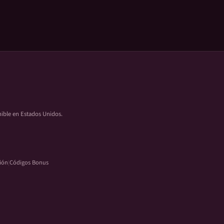
nible en Estados Unidos.
ión
Códigos Bonus
|