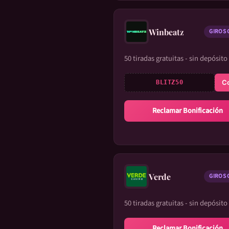
o
n
Winbeatz
GIROS 
o
s
S
50 tiradas gratuitas - sin depósito
i
C
n
BLITZ50
D
e
Reclamar Bonificación
p
ó
s
i
t
Verde
GIROS 
o
50 tiradas gratuitas - sin depósito
Reclamar Bonificación