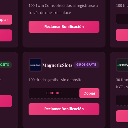
100 1win Coins ofrecidos al registrarse a
100 tir
través de nuestro enlace
opiar
Reclamar Bonificación
MagneticSlots
PÓSITO
GIROS GRATIS
e
100 tiradas gratis - sin depósito
30 tira
KYC - 
Copiar
EQUI100
Reclamar Bonificación