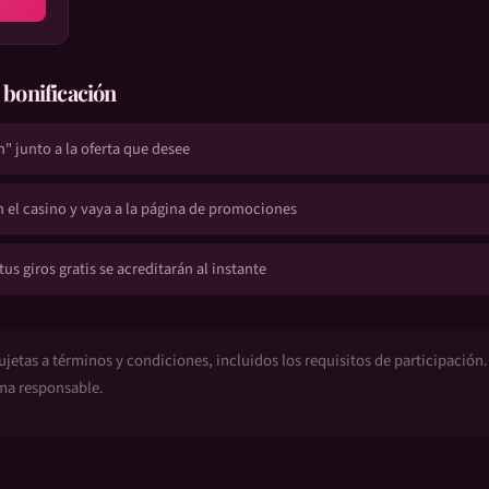
 bonificación
" junto a la oferta que desee
 el casino y vaya a la página de promociones
us giros gratis se acreditarán al instante
sujetas a términos y condiciones, incluidos los requisitos de participació
ma responsable.