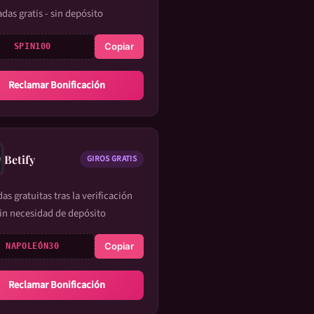
adas gratis - sin depósito
Copiar
SPIN100
Reclamar Bonificación
Betify
GIROS GRATIS
das gratuitas tras la verificación
sin necesidad de depósito
Copiar
NAPOLEÓN30
Reclamar Bonificación