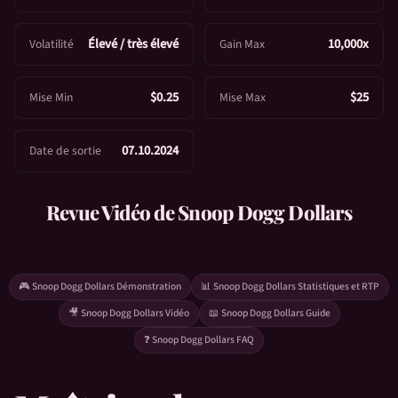
D
o
Élevé / très élevé
10,000x
Volatilité
Gain Max
l
l
$0.25
$25
Mise Min
Mise Max
a
r
s
07.10.2024
Date de sortie
Revue Vidéo de
Snoop Dogg Dollars
🎮
Snoop Dogg Dollars
Démonstration
📊
Snoop Dogg Dollars
Statistiques et RTP
🎥
Snoop Dogg Dollars
Vidéo
📖
Snoop Dogg Dollars
Guide
❓
Snoop Dogg Dollars
FAQ