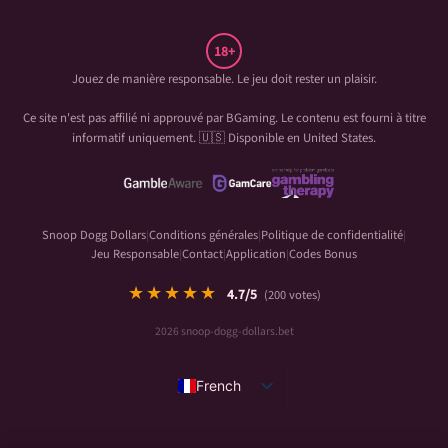
18+
Jouez de manière responsable. Le jeu doit rester un plaisir.
Ce site n'est pas affilié ni approuvé par
BGaming
. Le contenu est fourni à titre
informatif uniquement. 🇺🇸 Disponible en United States.
Snoop Dogg Dollars
Conditions générales
Politique de confidentialité
|
|
|
Jeu Responsable
Contact
Application
Codes Bonus
|
|
|
★★★★★
4.7
/5
(
200
votes)
2026 snoop-dogg-dollars.bet
French
English