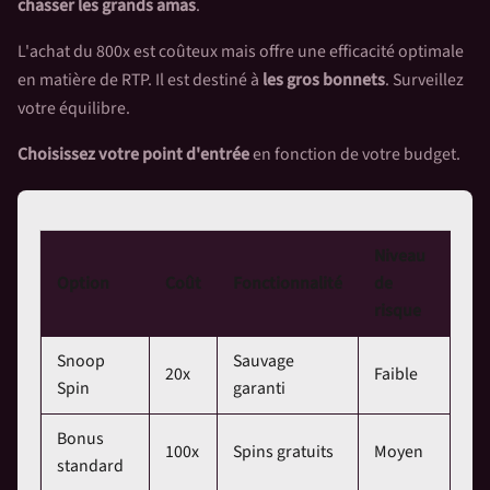
chasser les grands amas
.
L'achat du 800x est coûteux mais offre une efficacité optimale
en matière de RTP. Il est destiné à
les gros bonnets
. Surveillez
votre équilibre.
Choisissez votre point d'entrée
en fonction de votre budget.
Niveau
Option
Coût
Fonctionnalité
de
risque
Snoop
Sauvage
20x
Faible
Spin
garanti
Bonus
100x
Spins gratuits
Moyen
standard