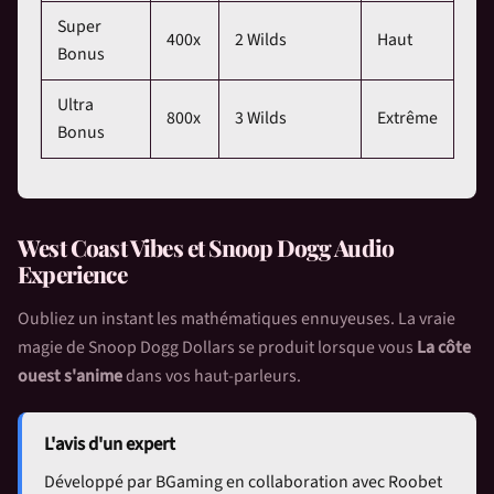
Super
400x
2 Wilds
Haut
Bonus
Ultra
800x
3 Wilds
Extrême
Bonus
West Coast Vibes et Snoop Dogg Audio
Experience
Oubliez un instant les mathématiques ennuyeuses. La vraie
magie de
Snoop Dogg Dollars
se produit lorsque vous
La côte
ouest s'anime
dans vos haut-parleurs.
L'avis d'un expert
Développé par BGaming en collaboration avec Roobet