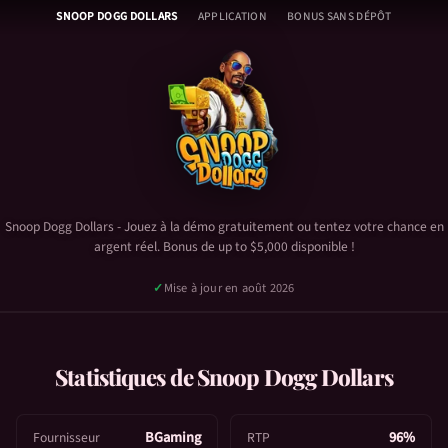
Snoop Dogg Dollars - Table d
Skip
🎰
SNOOP DOGG DOLLARS
APPLICATION
BONUS SANS DÉPÔT
to
A
content
c
Snoop Dogg Dollars Démonstration
c
Vidéo Snoop Dogg Dollars
u
Snoop Dogg Dollars Stats & RTP
e
Snoop Dogg Dollars Guide et conseils
i
Snoop Dogg Dollars FAQ
l
Snoop Dogg Dollars Bonus & Code Promo
🎮
Snoop Dogg Dollars
- Jouez à la démo gratuitement ou tentez votre chance en
S
argent réel. Bonus de up to $5,000 disponible !
n
o
✓
Mise à jour en août 2026
o
p
JOUER - ARGENT RÉEL
D
Statistiques de
Snoop Dogg Dollars
o
ESSAI GRATUIT
g
g
BGaming
96%
Fournisseur
RTP
1,879
inscrits aujourd'hui
✓
Plateforme Certifiée
🔒
Paiement Sécurisé