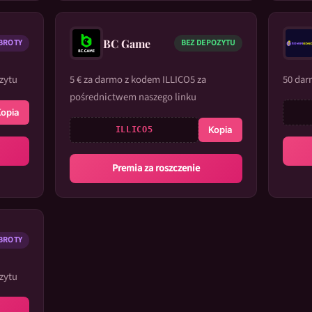
BC Game
BROTY
BEZ DEPOZYTU
zytu
5 € za darmo z kodem ILLICO5 za
50 dar
pośrednictwem naszego linku
Kopia
Kopia
ILLICO5
Premia za roszczenie
BROTY
zytu