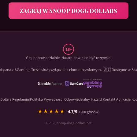
ZAGRAJ W
SNOOP DOGG DOLLARS
18+
Graj odpowiedzialnie. Hazard powinien być rozrywką.
wiązana z
BGaming
. Treści służą wyłącznie celom rozrywkowym. 🇺🇸 Dostępne w St
Dollars
Regulamin
Polityka Prywatności
Odpowiedzialny Hazard
Kontakt
Aplikacja
Ko
|
|
|
|
|
|
★★★★★
4.7
/5
(
200
głosów)
© 2026 snoop-dogg-dollars.bet