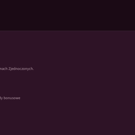
anach Zjednoczonych.
dy bonusowe