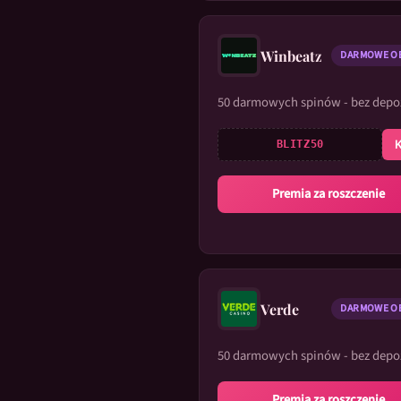
l
a
Winbeatz
DARMOWE O
r
s
i
50 darmowych spinów - bez depo
b
o
BLITZ50
n
u
Premia za roszczenie
s
y
b
e
z
Verde
DARMOWE O
d
e
50 darmowych spinów - bez depo
p
o
Premia za roszczenie