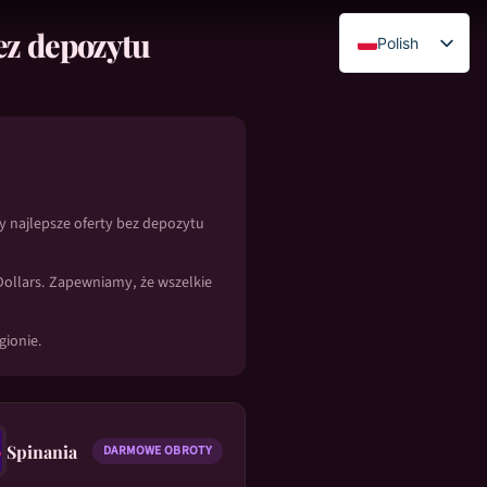
ez depozytu
Polish
English
French
Spanish
German
Italian
y najlepsze oferty bez depozytu
Portuguese
ollars
. Zapewniamy, że wszelkie
Czech
gionie.
Spinania
DARMOWE OBROTY