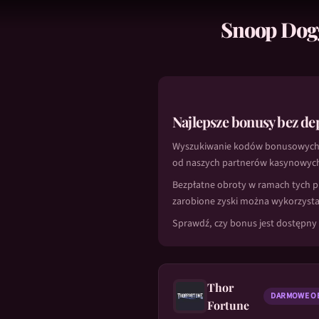
Przejdź
S
Snoop Dogg
do
t
treści
r
o
n
a
g
Najlepsze bonusy bez de
ł
Wyszukiwanie kodów bonusowych
ó
od naszych partnerów kasynowych.
w
n
Bezpłatne obroty w ramach tych p
zarobione zyski można wykorzyst
a
K
Sprawdź, czy bonus jest dostępny z
o
d
y
Thor
b
DARMOWE O
Fortune
o