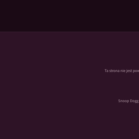
Ta strona nie jest po
Snoop Dogg 