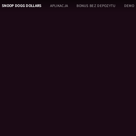
ści
SNOOP DOGG DOLLARS
APLIKACJA
BONUS BEZ DEPOZYTU
DEMO