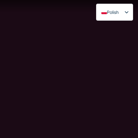
Polish
English
French
Spanish
German
Italian
Portuguese
Czech